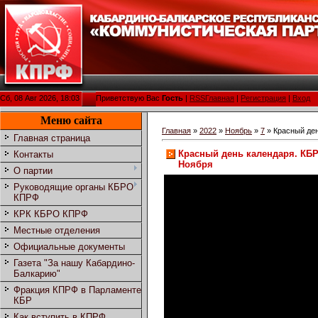
Сб, 08 Авг 2026, 18:03
Приветствую Вас
Гость
|
RSS
Главная
|
Регистрация
|
Вход
Меню сайта
Главная
»
2022
»
Ноябрь
»
7
» Красный ден
Главная страница
Красный день календаря. КБР
Контакты
Ноября
О партии
Руководящие органы КБРО
КПРФ
КРК КБРО КПРФ
Местные отделения
Официальные документы
Газета "За нашу Кабардино-
Балкарию"
Фракция КПРФ в Парламенте
КБР
Как вступить в КПРФ