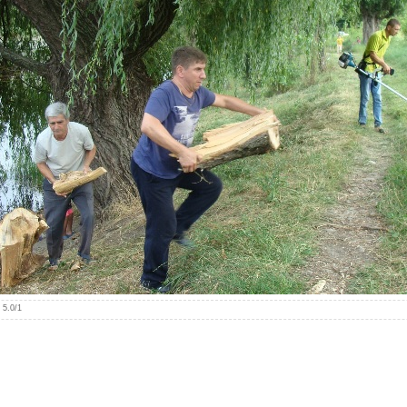
:
5.0
/
1