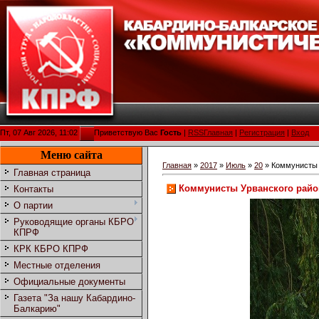
Пт, 07 Авг 2026, 11:02
Приветствую Вас
Гость
|
RSS
Главная
|
Регистрация
|
Вход
Меню сайта
Главная
»
2017
»
Июль
»
20
» Коммунисты 
Главная страница
Коммунисты Урванского райо
Контакты
О партии
Руководящие органы КБРО
КПРФ
КРК КБРО КПРФ
Местные отделения
Официальные документы
Газета "За нашу Кабардино-
Балкарию"