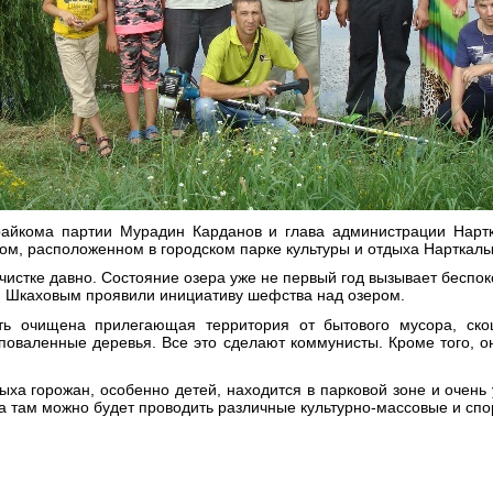
райкома партии Мурадин Карданов и глава администрации Нарт
ом, расположенном в городском парке культуры и отдыха Нарткалы
чистке давно. Состояние озера уже не первый год вызывает беспо
м Шкаховым проявили инициативу шефства над озером.
ь очищена прилегающая территория от бытового мусора, ско
поваленные деревья. Все это сделают коммунисты. Кроме того, о
ыха горожан, особенно детей, находится в парковой зоне и очен
 там можно будет проводить различные культурно-массовые и сп