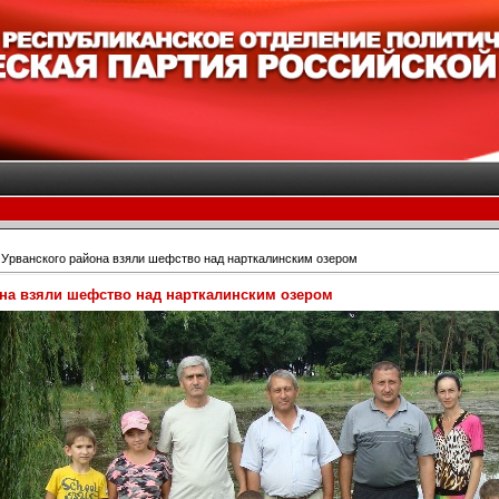
Урванского района взяли шефство над нарткалинским озером
на взяли шефство над нарткалинским озером