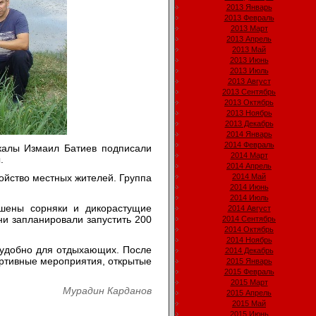
2013 Январь
2013 Февраль
2013 Март
2013 Апрель
2013 Май
2013 Июнь
2013 Июль
2013 Август
2013 Сентябрь
2013 Октябрь
2013 Ноябрь
2013 Декабрь
2014 Январь
2014 Февраль
калы Измаил Батиев подписали
2014 Март
.
2014 Апрель
койство местных жителей. Группа
2014 Май
2014 Июнь
2014 Июль
шены сорняки и дикорастущие
2014 Август
ни запланировали запустить 200
2014 Сентябрь
2014 Октябрь
2014 Ноябрь
ь удобно для отдыхающих. После
2014 Декабрь
ортивные мероприятия, открытые
2015 Январь
2015 Февраль
2015 Март
Мурадин Карданов
2015 Апрель
2015 Май
2015 Июнь