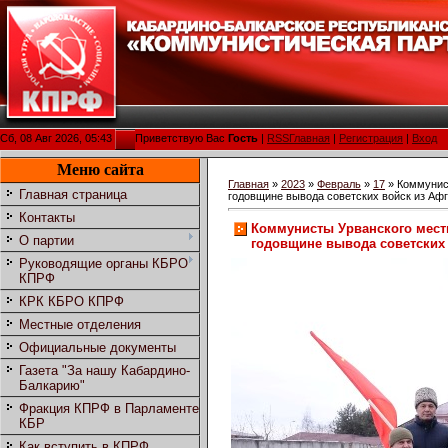
Сб, 08 Авг 2026, 05:43
Приветствую Вас
Гость
|
RSS
Главная
|
Регистрация
|
Вход
Меню сайта
Главная
»
2023
»
Февраль
»
17
» Коммунист
Главная страница
годовщине вывода советских войск из Аф
Контакты
Коммунисты Урванского местн
О партии
годовщине вывода советских 
Руководящие органы КБРО
КПРФ
КРК КБРО КПРФ
Местные отделения
Официальные документы
Газета "За нашу Кабардино-
Балкарию"
Фракция КПРФ в Парламенте
КБР
Как вступить в КПРФ