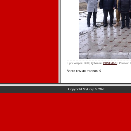
Просмотров
: 320 |
Добавил
:
POSTMAN
|
Рейтинг
:
Всего комментариев
:
0
Copyright MyCorp © 2026