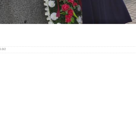
5.0
/
2