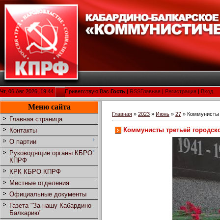
Чт, 06 Авг 2026, 19:44
Приветствую Вас
Гость
|
RSS
Главная
|
Регистрация
|
Вход
Меню сайта
Главная
»
2023
»
Июнь
»
27
» Коммунисты 
Главная страница
Коммунисты третьей городск
Контакты
О партии
Руководящие органы КБРО
КПРФ
КРК КБРО КПРФ
Местные отделения
Официальные документы
Газета "За нашу Кабардино-
Балкарию"