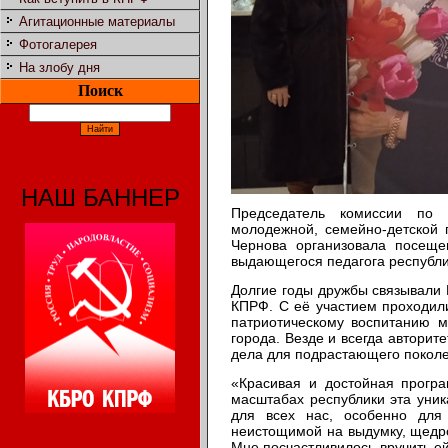
Агитационные материалы
Фотогалерея
На злобу дня
Поиск
НАШ БАННЕР
Председатель комиссии по 
молодежной, семейно-детской 
Чернова организовала посеще
выдающегося педагога республ
Долгие годы дружбы связывали 
КПРФ. С её участием проходил
патриотическому воспитанию 
города. Везде и всегда авторит
дела для подрастающего покол
«Красивая и достойная програ
масштабах республики эта уни
для всех нас, особенно для
неистощимой на выдумку, щедро
Мне посчастливилось вручить е