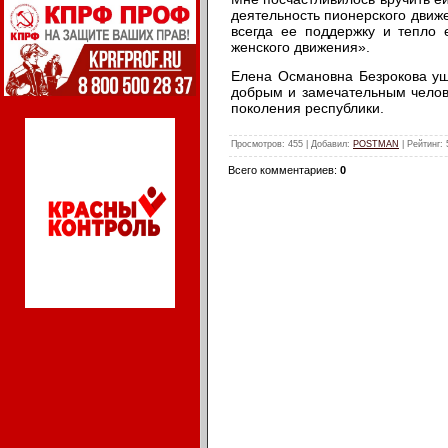
деятельность пионерского движе
всегда ее поддержку и тепло
женского движения».
Елена Османовна Безрокова ушл
добрым и замечательным челов
поколения республики.
Просмотров
: 455 |
Добавил
:
POSTMAN
|
Рейтинг
:
Всего комментариев
:
0