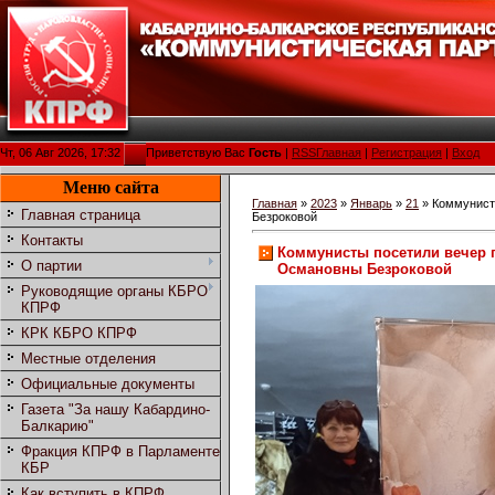
Чт, 06 Авг 2026, 17:32
Приветствую Вас
Гость
|
RSS
Главная
|
Регистрация
|
Вход
Меню сайта
Главная
»
2023
»
Январь
»
21
» Коммунист
Главная страница
Безроковой
Контакты
Коммунисты посетили вечер 
О партии
Османовны Безроковой
Руководящие органы КБРО
КПРФ
КРК КБРО КПРФ
Местные отделения
Официальные документы
Газета "За нашу Кабардино-
Балкарию"
Фракция КПРФ в Парламенте
КБР
Как вступить в КПРФ