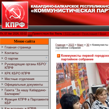
Пт, 07 Авг 2026, 03:02
Приветствую Вас
Гость
|
RSS
Главная
|
Регистрация
|
Вход
Меню сайта
Главная
»
2023
»
Март
»
30
» Коммунисты п
Главная страница
партийное собрание
Контакты
Коммунисты первой городско
О партии
партийное собрание
Руководящие органы КБРО
КПРФ
КРК КБРО КПРФ
Местные отделения
Официальные документы
Газета "За нашу Кабардино-
Балкарию"
Фракция КПРФ в Парламенте
КБР
Как вступить в КПРФ