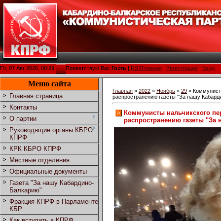
Пт, 07 Авг 2026, 06:29
Приветствую Вас
Гость
|
RSS
Главная
|
Регистрация
|
Вход
Меню сайта
Главная
»
2022
»
Ноябрь
»
29
» Коммунисты
Главная страница
распространению газеты "За нашу Кабард
Контакты
Коммунисты нальчикского пе
О партии
распространению газеты "За 
Руководящие органы КБРО
КПРФ
КРК КБРО КПРФ
Местные отделения
Официальные документы
Газета "За нашу Кабардино-
Балкарию"
Фракция КПРФ в Парламенте
КБР
Как вступить в КПРФ