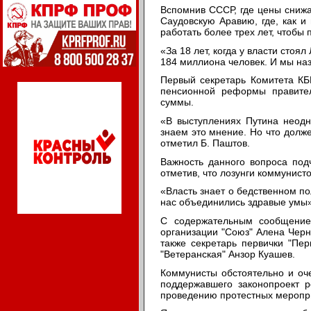
Вспомнив СССР, где цены снижа
Саудовскую Аравию, где, как и
работать более трех лет, чтобы
«За 18 лет, когда у власти сто
184 миллиона человек. И мы на
Первый секретарь Комитета К
пенсионной реформы правител
суммы.
«В выступлениях Путина неодн
знаем это мнение. Но что долже
отметил Б. Паштов.
Важность данного вопроса под
отметив, что лозунги коммунисто
«Власть знает о бедственном по
нас объединились здравые умы»,
С содержательным сообщением
организации "Союз" Алена Черн
также секретарь первички "Пер
"Ветеранская" Анзор Куашев.
Коммунисты обстоятельно и оче
поддержавшего законопроект р
проведению протестных меропри