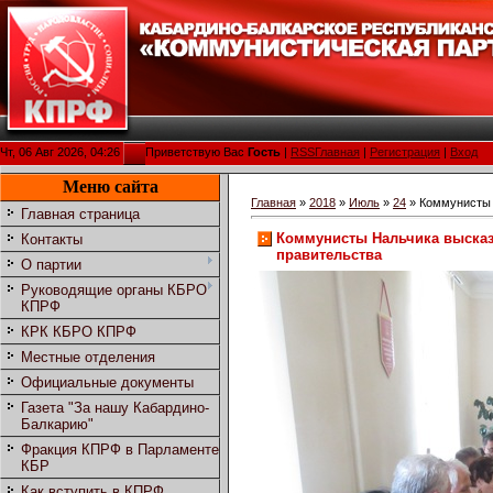
Чт, 06 Авг 2026, 04:26
Приветствую Вас
Гость
|
RSS
Главная
|
Регистрация
|
Вход
Меню сайта
Главная
»
2018
»
Июль
»
24
» Коммунисты 
Главная страница
Коммунисты Нальчика высказ
Контакты
правительства
О партии
Руководящие органы КБРО
КПРФ
КРК КБРО КПРФ
Местные отделения
Официальные документы
Газета "За нашу Кабардино-
Балкарию"
Фракция КПРФ в Парламенте
КБР
Как вступить в КПРФ