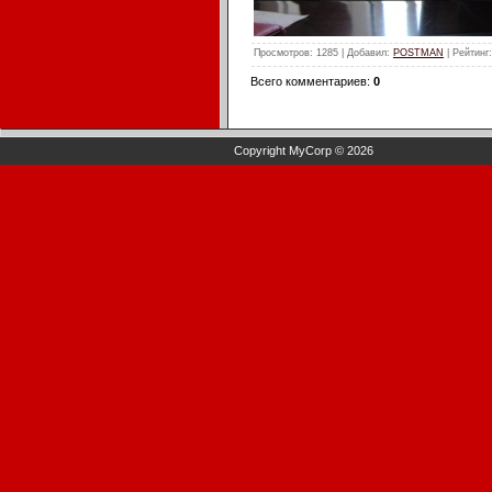
Просмотров
: 1285 |
Добавил
:
POSTMAN
|
Рейтинг
Всего комментариев
:
0
Copyright MyCorp © 2026