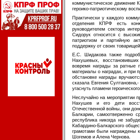
коммунистическое движение Ка
героико-патриотическому восп
Практически у каждого комму
отделения КПРФ есть конк
руководителем сектора инте
Сидорук относится с высоки
патриотизм и партийную ак
поддержку от своих товарищей
Е.С. Шидакова также подроб
Нахушевых, восстановивших
вовремя награды за ратные 
материалы о наградах, и при 
обстановке награды вручаютс
сказала Евгения Султановна,-
угаснуть пламени героического
Неслучайно на мероприятии п
Нахушев и его дети восст
Отечественной войны, они дон
Балкарии, самоотверженно с
республика никогда не забу
Кабардино-Балкарского общес
грамотами были награждены к
Шогемов и Алена Чернова.