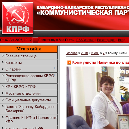
Пт, 07 Авг 2026, 19:12
Приветствую Вас
Гость
|
RSS
Главная
|
Регистрация
|
Вход
Меню сайта
Главная
»
2018
»
Июль
»
7
» Коммунисты Н
Главная страница
Коммунисты Нальчика во гла
Контакты
О партии
Руководящие органы КБРО
КПРФ
КРК КБРО КПРФ
Местные отделения
Официальные документы
Газета "За нашу Кабардино-
Балкарию"
Фракция КПРФ в Парламенте
КБР
Как вступить в КПРФ