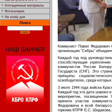
Агитационные материалы
Фотогалерея
На злобу дня
Поиск
Коммунист Павел Федорович 
НАШ БАННЕР
организацию "Сябры" объедин
Каждый год под руководством
способствующие укреплению
коммунистов России Белор
Государств (СНГ). Это стран
принципы социалистическо
освободителях, среди которых
3 июля 1944 года войска Кра
Каждый год эта дата широко и
мероприятии, посвященном 
приняли участие коммунис
Федоровича и всей белорусс
горкома КПРФ Е.С. Шидакова.