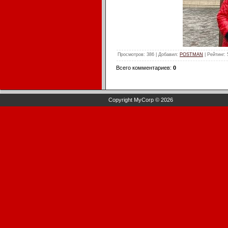
Просмотров
: 386 |
Добавил
:
POSTMAN
|
Рейтинг
:
Всего комментариев
:
0
Copyright MyCorp © 2026