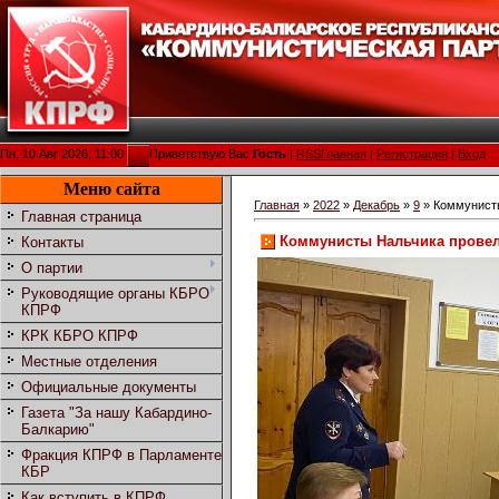
Пн, 10 Авг 2026, 11:00
Приветствую Вас
Гость
|
RSS
Главная
|
Регистрация
|
Вход
Меню сайта
Главная
»
2022
»
Декабрь
»
9
» Коммунист
Главная страница
Коммунисты Нальчика провел
Контакты
О партии
Руководящие органы КБРО
КПРФ
КРК КБРО КПРФ
Местные отделения
Официальные документы
Газета "За нашу Кабардино-
Балкарию"
Фракция КПРФ в Парламенте
КБР
Как вступить в КПРФ