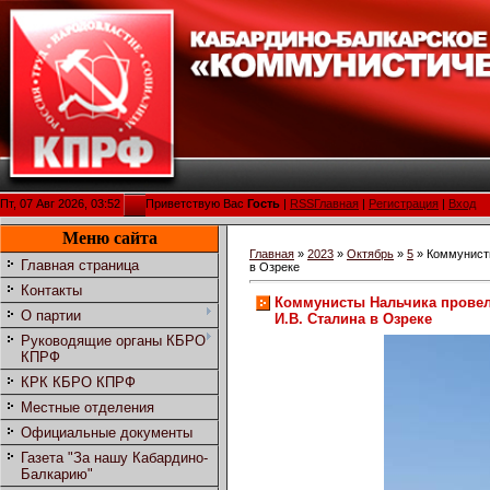
Пт, 07 Авг 2026, 03:52
Приветствую Вас
Гость
|
RSS
Главная
|
Регистрация
|
Вход
Меню сайта
Главная
»
2023
»
Октябрь
»
5
» Коммунисты
Главная страница
в Озреке
Контакты
Коммунисты Нальчика провели
О партии
И.В. Сталина в Озреке
Руководящие органы КБРО
КПРФ
КРК КБРО КПРФ
Местные отделения
Официальные документы
Газета "За нашу Кабардино-
Балкарию"