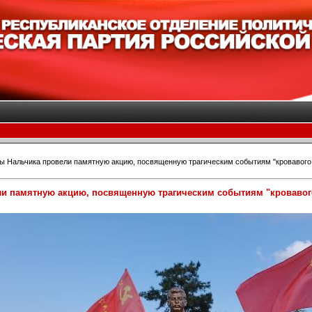
 Нальчика провели памятную акцию, посвященную трагическим событиям "кровавого о
 памятную акцию, посвященную трагическим событиям "кровавого 