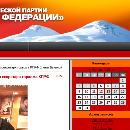
Календарь
а секретаря горкома КПРФ Елены Букиной
«
Январь 2023
»
Пн
Вт
Ср
Чт
Пт
Сб
Вс
а секретаря горкома КПРФ
01:22
1
2
3
4
5
6
7
8
9
10
11
12
13
14
15
16
17
18
19
20
21
22
23
24
25
26
27
28
29
30
31
Архив записей
2012 Октябрь
2012 Ноябрь
2012 Декабрь