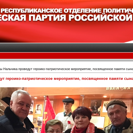
ы Нальчика проведут героико-патриотическое мероприятие, посвященное памяти сын
ут героико-патриотическое мероприятие, посвященное памяти сын