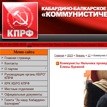
Пт, 07 Авг 2026, 00:04
Приветствую Вас
Гость
|
RSS
Главная
|
Регистрация
|
Вход
Меню сайта
Главная
»
2023
»
Январь
»
12
» Коммунист
Главная страница
Коммунисты Нальчика провед
Контакты
Елены Букиной
О партии
Руководящие органы КБРО
КПРФ
КРК КБРО КПРФ
Местные отделения
Официальные документы
Газета "За нашу Кабардино-
Балкарию"