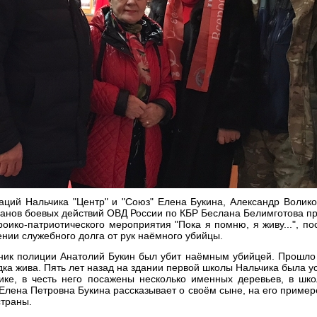
ций Нальчика "Центр" и "Союз" Елена Букина, Александр Волико
анов боевых действий ОВД России по КБР Беслана Белимготова п
роико-патриотического мероприятия "Пока я помню, я живу...", 
нии служебного долга от рук наёмного убийцы.
ник полиции Анатолий Букин был убит наёмным убийцей. Прошло 
ка жива. Пять лет назад на здании первой школы Нальчика была 
ике, в честь него посажены несколько именных деревьев, в шко
 Елена Петровна Букина рассказывает о своём сыне, на его приме
страны.