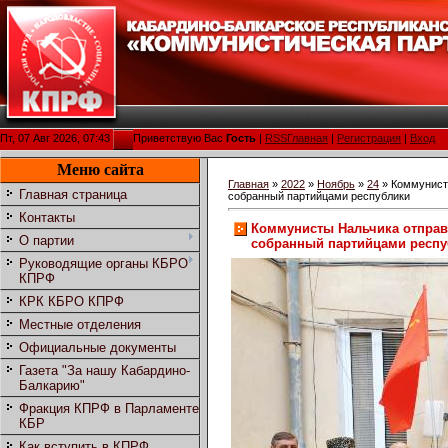
Пт, 07 Авг 2026, 07:43
Приветствую Вас
Гость
|
RSS
Главная
|
Регистрация
|
Вход
Меню сайта
Главная
»
2022
»
Ноябрь
»
24
» Коммунисты
Главная страница
собранный партийцами республики
Контакты
Коммунисты Нальчика отправи
О партии
собранный партийцами респ
Руководящие органы КБРО
КПРФ
КРК КБРО КПРФ
Местные отделения
Официальные документы
Газета "За нашу Кабардино-
Балкарию"
Фракция КПРФ в Парламенте
КБР
Как вступить в КПРФ