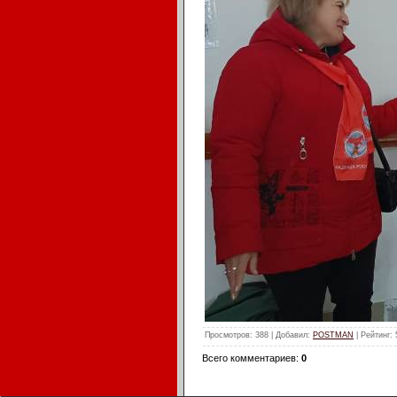
Просмотров
: 388 |
Добавил
:
POSTMAN
|
Рейтинг
:
Всего комментариев
:
0