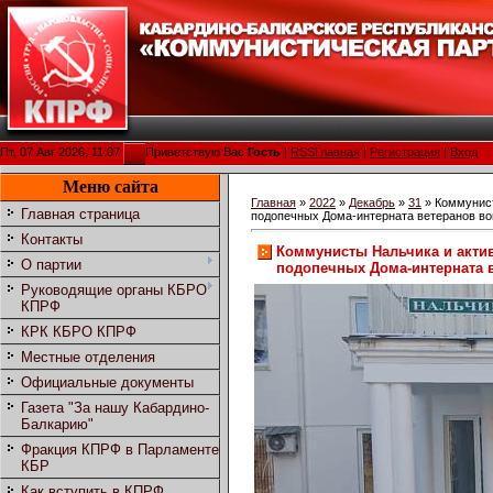
Пт, 07 Авг 2026, 11:07
Приветствую Вас
Гость
|
RSS
Главная
|
Регистрация
|
Вход
Меню сайта
Главная
»
2022
»
Декабрь
»
31
» Коммунист
Главная страница
подопечных Дома-интерната ветеранов во
Контакты
Коммунисты Нальчика и акти
О партии
подопечных Дома-интерната 
Руководящие органы КБРО
КПРФ
КРК КБРО КПРФ
Местные отделения
Официальные документы
Газета "За нашу Кабардино-
Балкарию"
Фракция КПРФ в Парламенте
КБР
Как вступить в КПРФ