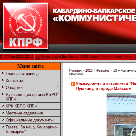
Пт, 07 Авг 2026, 22:40
Приветствую Вас
Гость
|
RSS
Главная
|
Регистрация
|
Вход
Меню сайта
Главная
»
2023
»
Февраль
»
13
» Коммунист
Главная страница
Майском
Контакты
Коммунисты и активистки "Н
О партии
Пушкину, в городе Майском
Руководящие органы КБРО
КПРФ
КРК КБРО КПРФ
Местные отделения
Официальные документы
Газета "За нашу Кабардино-
Балкарию"