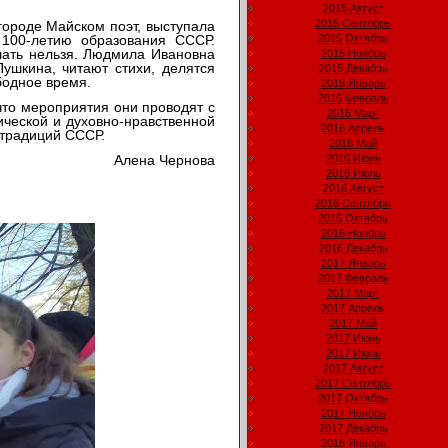
2015 Август
2015 Сентябрь
ороде Майском поэт, выступала
100-летию образования СССР.
2015 Октябрь
ушать нельзя. Людмила Ивановна
2015 Ноябрь
ушкина, читают стихи, делятся
2015 Декабрь
бодное время.
2016 Январь
2016 Февраль
что мероприятия они проводят с
2016 Март
ической и духовно-нравственной
2016 Апрель
 традиций СССР.
2016 Май
Алена Чернова
2016 Июнь
2016 Июль
2016 Август
2016 Сентябрь
2016 Октябрь
2016 Ноябрь
2016 Декабрь
2017 Январь
2017 Февраль
2017 Март
2017 Апрель
2017 Май
2017 Июнь
2017 Июль
2017 Август
2017 Сентябрь
2017 Октябрь
2017 Ноябрь
2017 Декабрь
2018 Январь