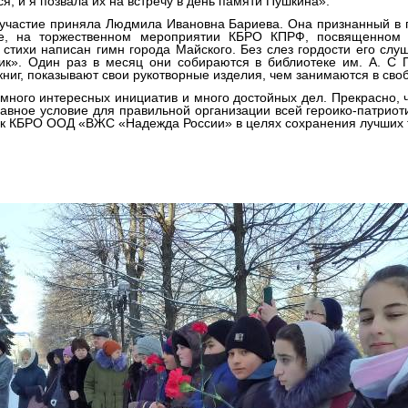
я, и я позвала их на встречу в день памяти Пушкина».
участие приняла Людмила Ивановна Бариева. Она признанный в г
ке, на торжественном мероприятии КБРО КПРФ, посвященном 
стихи написан гимн города Майского. Без слез гордости его сл
ик». Один раз в месяц они собираются в библиотеке им. А. С П
ниг, показывают свои рукотворные изделия, чем занимаются в сво
много интересных инициатив и много достойных дел. Прекрасно, 
лавное условие для правильной организации всей героико-патриот
ок КБРО ООД «ВЖС «Надежда России» в целях сохранения лучших