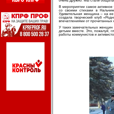
очень дружно. Мы стали общатьс
В мероприятии самое активное 
со своими стихами в Нальчи
Удивительная женщина – на ее 
создала творческий клуб «Родн
впечатлениями от прочитанных к
У таких замечательных женщин 
детьми вместе. Это, пожалуй, г
работы коммунистов и активист