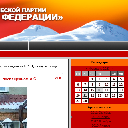
Календарь
, посвященном А.С. Пушкину, в городе
«
Февраль 2023
»
Пн
Вт
Ср
Чт
Пт
Сб
Вс
, посвященном А.С.
23:46
1
2
3
4
5
6
7
8
9
10
11
12
13
14
15
16
17
18
19
20
21
22
23
24
25
26
27
28
Архив записей
2012 Октябрь
2012 Ноябрь
2012 Декабрь
2013 Январь