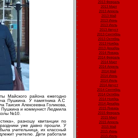
2013 Февраль
2013 Март
2013 Апрель
2013 Май
2013 Июнь
2013 Июль
2013 Август
2013 Сентябрь
2013 Октябрь
2013 Ноябрь
2013 Декабрь
2014 Январь
2014 Февраль
2014 Март
2014 Апрель
2014 Май
2014 Июнь
2014 Июль
2014 Август
2014 Сентябрь
2014 Октябрь
ты Майского района ежегодно
2014 Ноябрь
ича Пушкина. У памятника А.С
2014 Декабрь
ла Таисия Алексеевна Голикова,
2015 Январь
А. Пушкина и коммунист Людмила
школы №10.
2015 Февраль
2015 Март
стика», разношу квитанции по
2015 Апрель
праздники уже давно прошли. У
2015 Май
 была учительница, их классный
2015 Июнь
адлежит учителю. Дети работали
2015 Июль