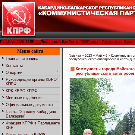
Пн, 10 Авг 2026, 22:55
Приветствую Вас
Гость
|
RSS
Главная
|
Регистрация
|
Вход
Меню сайта
Главная
»
2023
»
Май
»
5
» Коммунисты гор
Главная страница
республиканского автопробега в честь Дн
Контакты
Коммунисты города Майского 
О партии
республиканского автопробег
Руководящие органы КБРО
КПРФ
КРК КБРО КПРФ
Местные отделения
Официальные документы
Газета "За нашу Кабардино-
Балкарию"
Фракция КПРФ в Парламенте
КБР
Как вступить в КПРФ