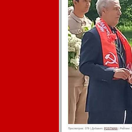
Просмотров
: 379 |
Добавил
:
POSTMAN
|
Рейтинг
: