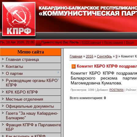
Пн, 10 Авг 2026, 22:05
Приветствую Вас
Гость
|
RSS
Главная
|
Регистрация
|
Вход
Меню сайта
Главная
»
2016
»
Сентябрь
»
9
» Комитет К
Главная страница
Комитет КБРО КПРФ поздравл
Контакты
Комитет КБРО КПРФ поздравля
О партии
Балкарского рескома парти
Руководящие органы КБРО
Магомедовича Кумалова.
КПРФ
Просмотров
: 1099 |
Добавил
:
POSTMAN
|
Рейтинг
КРК КБРО КПРФ
Всего комментариев
:
0
Местные отделения
Официальные документы
Газета "За нашу Кабардино-
Балкарию"
Фракция КПРФ в Парламенте
КБР
Как вступить в КПРФ