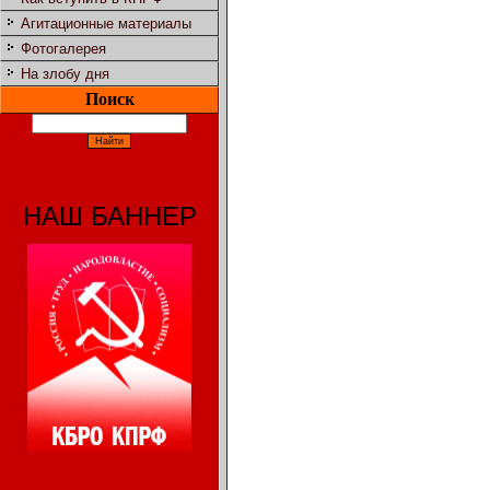
Агитационные материалы
Фотогалерея
На злобу дня
Поиск
НАШ БАННЕР