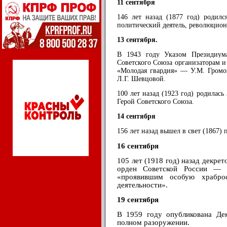
11 сентября
146 лет назад (1877 год) родил
политический деятель, революцион
13 сентября.
В 1943 году Указом Президиум
Советского Союза организаторам 
«Молодая гвардия» — У.М. Громов
Л.Г. Шевцовой.
100 лет назад (1923 год) родилась
Герой Советского Союза.
14 сентября
156 лет назад вышел в свет (1867)
16 сентября
105 лет (1918 год) назад декр
орден Советской России — 
«проявившим особую храбро
деятельности».
19 сентября
В 1959 году опубликована Дек
полном разоружении.