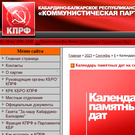
Вс, 09 Авг 2026, 13:51
Приветствую Вас
Гость
|
RSS
Главная
|
Регистрация
|
Вход
Меню сайта
Главная
»
2023
»
Сентябрь
»
6
» Календарь
Главная страница
Календарь памятных дат на с
Контакты
О партии
Руководящие органы КБРО
КПРФ
КРК КБРО КПРФ
Местные отделения
Официальные документы
Газета "За нашу Кабардино-
Балкарию"
Фракция КПРФ в Парламенте
КБР
Как вступить в КПРФ