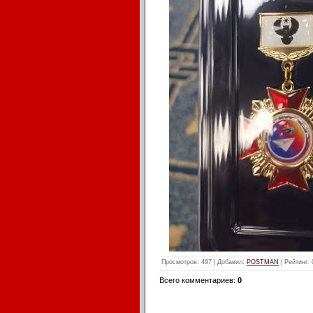
Просмотров
: 497 |
Добавил
:
POSTMAN
|
Рейтинг
:
Всего комментариев
:
0