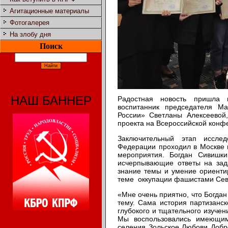
Агитационные материалы
Фотогалерея
На злобу дня
Поиск
НАШ БАННЕР
Радостная новость пришла 
воспитанник председателя 
России» Светланы Алексеевой
проекта на Всероссийской конф
Заключительный этап исслед
Федерации проходил в Москве и
мероприятия. Богдан Сивишки
исчерпывающие ответы на зад
знание темы и умение ориенти
теме оккупации фашистами Сев
«Мне очень приятно, что Богдан
тему. Сама история партизанс
глубокого и тщательного изучен
Мы воспользовались имеющим
селения Зольское Любови Добро