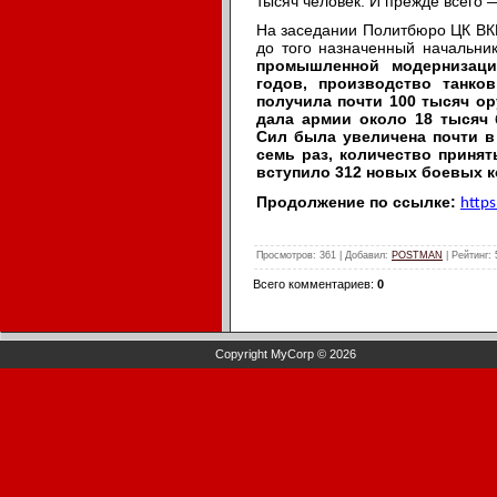
тысяч человек. И прежде всего 
На заседании Политбюро ЦК ВКП(
до того назначенный начальн
промышленной модернизаци
годов, производство танко
получила почти 100 тысяч о
дала армии около 18 тысяч
Сил была увеличена почти в
семь раз, количество принят
вступило 312 новых боевых к
Продолжение по ссылке:
https
Просмотров
: 361 |
Добавил
:
POSTMAN
|
Рейтинг
:
Всего комментариев
:
0
Copyright MyCorp © 2026