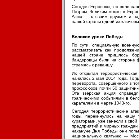
Сегодня Евросоюз, по воле зао
Петром Великим «окно в Европ
Азию — к своим друзьям и на
нашей страны одной из ключевы
Великие уроки Победы
По сути, специальную военну
рассматривать как продолжен
нашей стране пришлось бор
бандеровцы были на стороне ф
стремясь к реваншу.
Их открытая террористическая
началась 2 мая 2014 года. Тог
переворота, совершённого в то
профсоюзов почти 50 защитник
Эта зверская акция справед
трагическими событиями в бел
карателями в марте 1943-го.
Сегодня террористические ата
годы, перекинулись на нашу 
кураторами, уже занесли в сво
предприятий и мирных граждан в
накануне Дня Победы они попы
национальную святыню — Моск