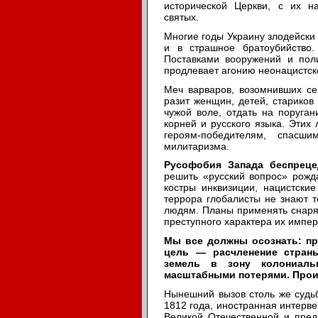
исторической Церкви, с их 
святых.
Многие годы Украину злодейски 
и в страшное братоубийство
Поставками вооружений и пол
продлевает агонию неонацистск
Меч варваров, возомнивших се
разит женщин, детей, стариков
чужой воле, отдать на поруган
корней и русского языка. Этих
героям-победителям, спас
милитаризма.
Русофобия Запада беспреце
решить «русский вопрос» рожд
костры инквизиции, нацистские
террора глобалисты не знают 
людям. Планы применять снаря
преступного характера их импер
Мы все должны осознать: пр
цель — расчленение страны
земель в зону колониаль
масштабными потерями. Проиг
Нынешний вызов столь же судьб
1812 года, иностранная интерв
Великой Отечественной и пред