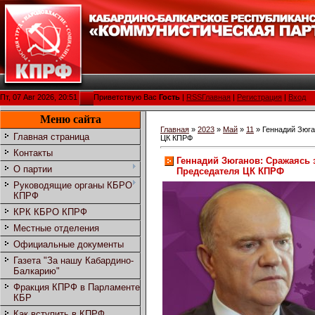
Пт, 07 Авг 2026, 20:51
Приветствую Вас
Гость
|
RSS
Главная
|
Регистрация
|
Вход
Меню сайта
Главная
»
2023
»
Май
»
11
» Геннадий Зюга
Главная страница
ЦК КПРФ
Контакты
Геннадий Зюганов: Сражаясь 
О партии
Председателя ЦК КПРФ
Руководящие органы КБРО
КПРФ
КРК КБРО КПРФ
Местные отделения
Официальные документы
Газета "За нашу Кабардино-
Балкарию"
Фракция КПРФ в Парламенте
КБР
Как вступить в КПРФ