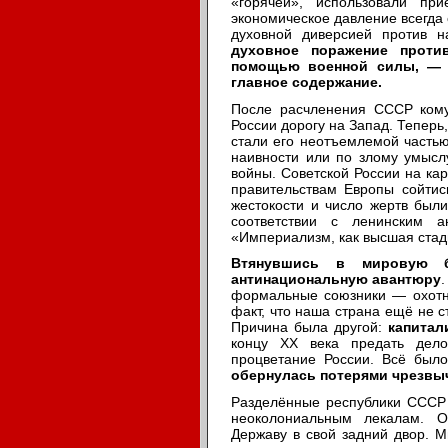
«горячей», использовали пр
экономическое давление всегда
духовной диверсией против 
духовное поражение проти
помощью военной силы, — 
главное содержание.
После расчленения СССР кому-
России дорогу на Запад. Теперь
стали его неотъемлемой частью.
наивности или по злому умысл
войны. Советской России на кар
правительствам Европы сойтис
жестокости и число жертв был
соответствии с ленинским а
«Империализм, как высшая стад
Втянувшись в мировую б
антинациональную авантюру
формальные союзники — охотно
факт, что наша страна ещё не с
Причина была другой:
капитал
концу ХХ века предать дело
процветание России. Всё было
обернулась потерями чрезвыч
Разделённые республики СССР 
неоколониальным лекалам. 
Державу в свой задний двор. М