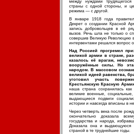
между нуждами трудящегося 
страны с одной стороны, и це
режима — с другой.
В январе 1918 года правител
Декрет о создании Красной Ар
запись добровольцев в её ря
вызов. Речь шла не только о с
совершив Великую Революцию в 
интервентами решался вопрос о
Над Россией прогремел при
великой армии в стране, раз
казалось её врагам, невозм
вооружённые силы. Но эта
народом. В массовом сознан
великой идеей равенства, бр
уготовил участь поверже
Крестьянскую Красную Армию
наша страна сохранилась как
великие военные, социальные,
выдающиеся подвиги социали
истории и навсегда вписаны в н
Через четверть века после рож
окончательно доказала все
государства и народа, избрав
Доказала она и выдающуюся 
страной в те труднейшие годы.