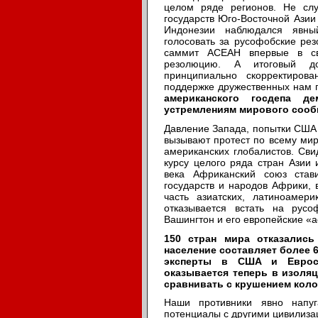
целом ряде регионов. Не сл
государств Юго-Восточной Азии
Индонезии наблюдался явный
голосовать за русофобские рез
саммит АСЕАН впервые в св
резолюцию. А итоговый д
принципиально скорректиров
поддержке дружественных нам г
американского госдепа дем
устремлениям мирового сообщ
Давление Запада, попытки США 
вызывают протест по всему мир
американских глобалистов. Св
курсу целого ряда стран Азии
века Африканский союз став
государств и народов Африки,
часть азиатских, латиноамери
отказывается встать на рус
Вашингтон и его европейские «а
150 стран мира отказались
население составляет более 
эксперты в США и Евросо
оказывается теперь в изоля
сравнивать с крушением коло
Наши противники явно напуг
потенциалы с другими цивилиза