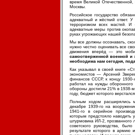
время Великой Отечественной, 
Москвы.
Российское государство обяза
адекватный и жёсткий ответ. 
терроризмом всех мастей. И 
адекватные меры против окопав
руках угрожающих нашей безопа
Мы все должны осознавать, ско
нужно честно оценивать все сво
движения вперёд — это моби
самоотверженной военной и 
необходима нам сегодня, пода
Как указывал в своей книге «С
экономистов — Арсений Звере
финансов СССР, к концу 1930-
работал на нужды оборонного 
обороны достигли 21% в 1938-м
году, бюджет которого версталс
Полным ходом расширялись м
декабре 1939-го на вооружени
1941-го в серийное производ
которым предстояло наводить у
штурмовика ИЛ-2, прозванного 
советского руководства, было
результате которого в армию 