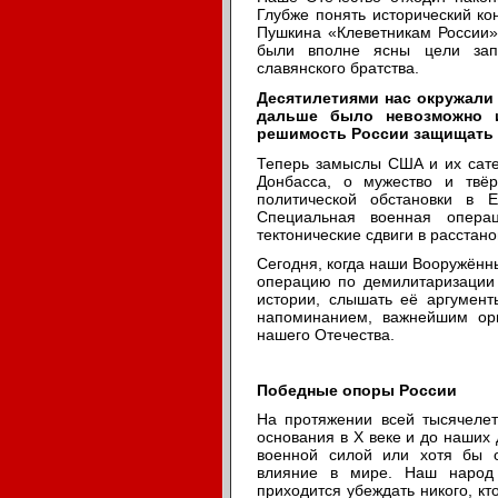
Глубже понять исторический кон
Пушкина «Клеветникам России»,
были вполне ясны цели зап
славянского братства.
Десятилетиями нас окружали
дальше было невозможно и
решимость России защищать 
Теперь замыслы США и их сате
Донбасса, о мужество и твё
политической обстановки в 
Специальная военная опера
тектонические сдвиги в расстан
Сегодня, когда наши Вооружённ
операцию по демилитаризации 
истории, слышать её аргумен
напоминанием, важнейшим ор
нашего Отечества.
Победные опоры России
На протяжении всей тысячелет
основания в X веке и до наших
военной силой или хотя бы 
влияние в мире. Наш народ
приходится убеждать никого, кт