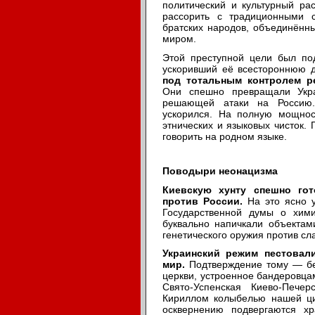
политический и культурный ра
рассорить с традиционными с
братских народов, объединённы
миром.
Этой преступной цели был под
ускоривший её всестороннюю 
под тотальным контролем р
Они спешно превращали Укра
решающей атаки на Россию.
ускорился. На полную мощнос
этнических и языковых чисток. 
говорить на родном языке.
Поводыри неонацизма
Киевскую хунту спешно гот
против России.
На это ясно у
Государственной думы о хими
буквально напичкали объектам
генетического оружия против сл
Украинский режим пестовали
мир.
Подтверждение тому — бе
церкви, устроенное бандеровцам
Свято-Успенская Киево-Пече
Кириллом колыбелью нашей ци
осквернению подвергаются х