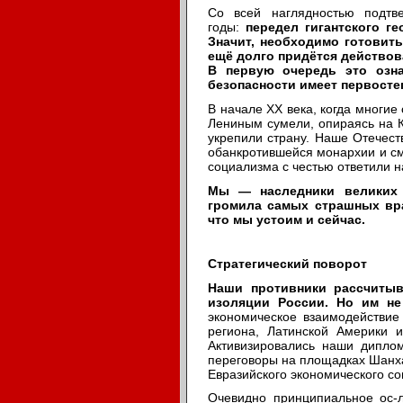
Со всей наглядностью подтв
годы:
передел гигантского г
Значит, необходимо готовить
ещё долго придётся действов
В первую очередь это озна
безопасности имеет первосте
В начале XX века, когда многие
Лениным сумели, опираясь на 
укрепили страну. Наше Отечеств
обанкротившейся монархии и с
социализма с честью ответили н
Мы — наследники великих 
громила самых страшных вра
что мы устоим и сейчас.
Стратегический поворот
Наши противники рассчитыв
изоляции России. Но им не
экономическое взаимодействие
региона, Латинской Америки 
Активизировались наши диплом
переговоры на площадках Шанха
Евразийского экономического со
Очевидно принципиальное ос-