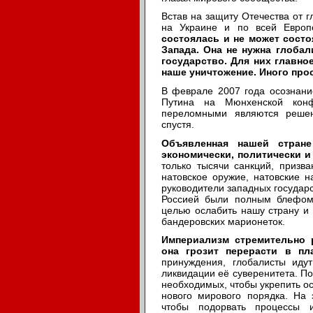
Встав на защиту Отечества от г
на Украине и по всей Евро
состоялась и не может состо
Запада. Она не нужна глобал
государство. Для них главно
наше уничтожение. Иного прос
В феврале 2007 года осознани
Путина на Мюнхенской конф
переломными являются решен
спустя.
Объявленная нашей стран
экономически, политически и
только тысячи санкций, призв
натовское оружие, натовские 
руководители западных государс
Россией были полным блефом
целью ослабить нашу страну и
бандеровских марионеток.
Империализм стремительно 
она грозит перерасти в пл
принуждения, глобалисты ид
ликвидации её суверенитета. По 
необходимых, чтобы укрепить о
нового мирового порядка. На
чтобы подорвать процессы и