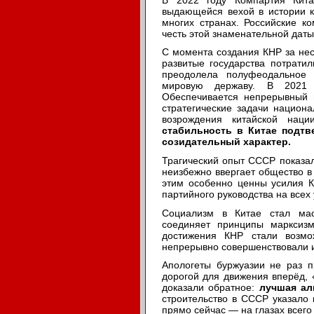
выдающейся вехой в истории к
многих странах. Российские к
честь этой знаменательной даты
С момента создания КНР за нес
развитые государства потратил
преодолела полуфеодальное 
мировую державу. В 2021 г
Обеспечивается непрерывный 
стратегические задачи национа
возрождения китайской нац
стабильность в Китае подтв
созидательный характер.
Трагический опыт СССР показал
неизбежно ввергает общество в 
этим особенно ценны усилия 
партийного руководства на всех
Социализм в Китае стал ма
соединяет принципы марксизм
достижения КНР стали возмо
непрерывно совершенствовали ид
Апологеты буржуазии не раз п
дорогой для движения вперёд, 
доказали обратное:
лучшая ал
строительство в СССР указало 
прямо сейчас — на глазах всего