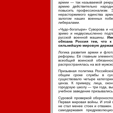
армии — так называемой рекрут
армию действительно народн
повысить профессионализм. 
нерасторжимого единства арми
залогом наших военных побе
либералами.
«Чудо-богатыри» Суворова и «
зримо и недвусмысленно подтв
русской военной машины.
Им
обязана Россия тем, что к
сильнейшую мировую держав
Логика развития армии и флот
реформы. Её главным элементо
всеобщей воинской обязанно
распространялась на всё мужск
Призывная политика Российск
общем сроке службы в сухо
существовало четыре категории
ценза. К примеру, лица, око
городскую школу — три года, в
учебное заведение призывались 
Суровой проверкой обороноспо
Первая мировая войны. И этой п
не стал менее стоек и отважен
самодержавия предреволюцио