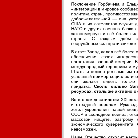
Поклонение Горбачёва и Ельц
«интеграции в мировое сообщес
политика стран, противостоявши
доброжелательной — она ужес
США и их сателлитов служит д
НАТО и других военных блоков.
закономерную и всё более сил
страны. С каждым днём ста
вооружённых сил противников к
В ответ Запад делал всё более 
обеспечения своих интересо
нагнетания военной истерии. 
международный терроризм и му
Штаты и подконтрольные им го
успешный пример социалистическ
они желают видеть только
придатка.
Сколь сильно Зап
ресурсах, столь же активно 
Во втором десятилетии XXI век
и отрадный перелом. Руководс
хотел укрепления нашей мощи
СССР в «холодной войне», отка
массовой нищете, разгрому 
экономического суверенитета,
невозможен.
Наше Отечество отходит након