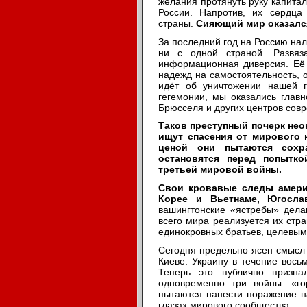
желания протянуть руку капитал
России. Напротив, их сердц
страны.
Сияющий мир оказалс
За последний год на Россию нал
ни с одной страной. Развяз
информационная диверсия. Её 
надежд на самостоятельность, 
идёт об уничтожении нашей го
гегемонии, мы оказались глав
Брюсселя и других центров сов
Таков преступный почерк нео
ищут спасения от мирового 
ценой они пытаются сохр
остановятся перед попытк
третьей мировой войны.
Свои кровавые следы амери
Корее и Вьетнаме, Югосла
вашингтонские «ястребы» дела
всего мира реализуется их ст
единокровных братьев, целевым
Сегодня предельно ясен смысл 
Киеве. Украину в течение восьм
Теперь это публично призна
одновременно три войны: «г
пытаются нанести поражение на
глазах мирового сообщества.