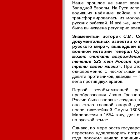
Наше прошлое не знает военн
Западной Европы. На Руси испок
водивших наёмные войска в п
трансформировалась из молоде
русских рубежей. И всё же, нес
была вынуждена регулярно воев
Знаменитый историк С.М. С
документальных известий о 
русского мира», вышедшей в 
военной истории генерал Су
можно считать возрождение
течение 525 лет Россия пр
трети своей жизни
».
При это
одновременно с несколькими в
девяти противников, дважды — п
вела против двух врагов.
Первой всеобъемлющей р
преобразования Ивана Грозног
России была впервые создана п
оно стало главной опорой для
после тяжелейшей Смуты 1605
Малороссии в 1654 году, для 
на русской земле.
Однако, по мере роста государс
перестало удовлетворять потр
года положил начало принципи