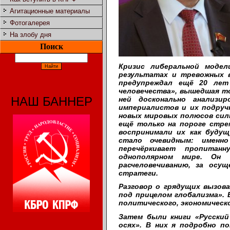
Агитационные материалы
Фотогалерея
На злобу дня
Поиск
Кризис либеральной модел
результатах и тревожных в
предупреждал ещё 20 лет 
человечества», вышедшая то
НАШ БАННЕР
ней досконально анализир
империалистов и их подручн
новых мировых полюсов силы
ещё только на пороге стре
воспринимали их как будущ
стало очевидным: именн
перечёркивает пропитан
однополярном мире. Он 
расчеловечиванию, за осущ
стратеги.
Разговор о грядущих вызов
под прицелом глобализма». 
политического, экономическ
Затем были книги «Русский
осях». В них я подробно п