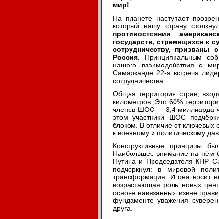
мир!
На планете наступает прозрен
который нашу страну столкну
противостоянии американ
государств, стремящихся к 
сотрудничеству, призваны 
Россия.
Принципиальным соб
нашего взаимодействия с ми
Самарканде 22-я встреча лиде
сотрудничества.
Общая территория стран, вхо
километров. Это 60% территор
членов ШОС — 3,4 миллиарда ч
этом участники ШОС подчёрки
блоком. В отличие от ключевых 
к военному и политическому дав
Конструктивные принципы бы
Наибольшее внимание на нём б
Путина и Председателя КНР Си
подчеркнул: в мировой поли
трансформация. И она носит н
возрастающая роль новых цент
основе навязанных извне прави
фундаменте уважения суверени
друга.