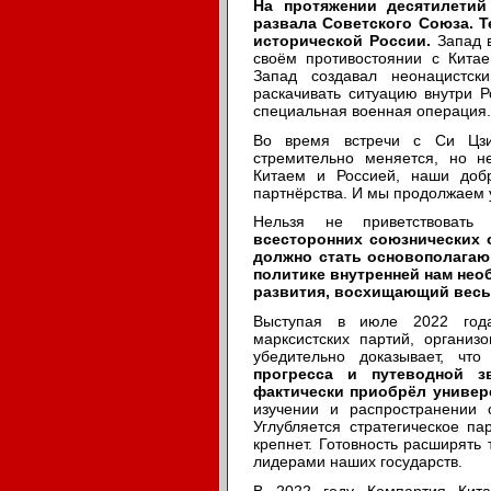
На протяжении десятилетий
развала Советского Союза. 
исторической России.
Запад в
своём противостоянии с Кита
Запад создавал неонацистск
раскачивать ситуацию внутри Р
специальная военная операция.
Во время встречи с Си Цзи
стремительно меняется, но н
Китаем и Россией, наши доб
партнёрства. И мы продолжаем 
Нельзя не приветствоват
всесторонних союзнических 
должно стать основополагаю
политике внутренней нам не
развития, восхищающий весь
Выступая в июле 2022 года
марксистских партий, организ
убедительно доказывает, чт
прогресса и путеводной з
фактически приобрёл универ
изучении и распространении 
Углубляется стратегическое п
крепнет. Готовность расширять
лидерами наших государств.
В 2022 году Компартия Кита