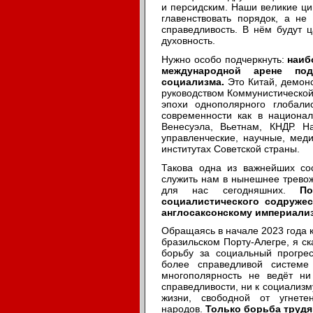
и персидским. Наши великие ци
главенствовать порядок, а не
справедливость. В нём будут ц
духовность.
Нужно особо подчеркнуть:
наиб
международной арене под
социализма.
Это Китай, демон
руководством Коммунистической
эпохи однополярного глобали
современности как в национал
Венесуэла, Вьетнам, КНДР. Н
управленческие, научные, мед
институтах Советской страны.
Такова одна из важнейших со
служить нам в нынешнее трево
для нас сегодняшних.
П
социалистического содружес
англосаксонскому империализ
Обращаясь в начале 2023 года
бразильском Порту-Алегре, я ск
борьбу за социальный прогре
более справедливой систем
многополярность не ведёт ни
справедливости, ни к социализ
жизни, свободной от угнете
народов.
Только борьба трудя