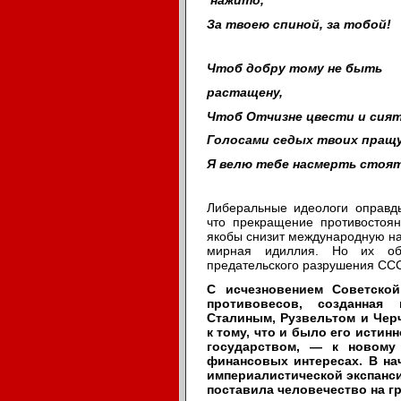
нажито,
За твоею спиной, за тобой!
Чтоб добру тому не быть
растащену,
Чтоб Отчизне цвести и сият
Голосами седых твоих пращ
Я велю тебе насмерть стоят
Либеральные идеологи оправд
что прекращение противостоян
якобы снизит международную на
мирная идиллия. Но их об
предательского разрушения ССС
С исчезновением Советско
противовесов, созданная 
Сталиным, Рузвельтом и Чер
к тому, что и было его исти
государством, — к новому
финансовых интересах.
В на
империалистической экспансии
поставила человечество на г