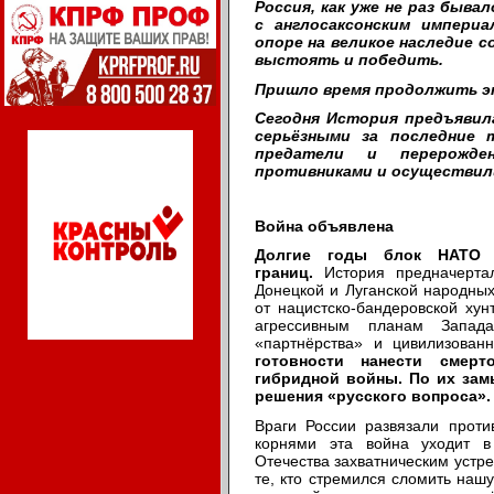
Россия, как уже не раз быва
с англосаксонским империа
опоре на великое наследие 
выстоять и победить.
Пришло время продолжить э
Сегодня История предъявил
серьёзными за последние 
предатели и перерожде
противниками и осуществил
Война объявлена
Долгие годы блок НАТО 
границ.
История предначерта
Донецкой и Луганской народных
от нацистско-бандеровской хун
агрессивным планам Запада
«партнёрства» и цивилизован
готовности нанести смер
гибридной войны. По их зам
решения «русского вопроса».
Враги России развязали проти
корнями эта война уходит в
Отечества захватническим устр
те, кто стремился сломить нашу