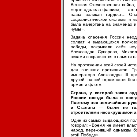
Великая Отечественная война,
жертв одолела фашизм, — это 
наша великая гордость. Она
социалистической системы и м
была начертана на знамёнах и 
чумы».
Задача спасения России неод
солдат и выдающихся полков
победы, покрывали себя неу
Александра Суворова, Михаил
веками сохраняются в памяти н
На протяжении всей своей ист
для внешних противников. Т
императора Александра III пр
друзей, нашей огромности боя
армия и флот».
Страна, у которой такая су
России всегда была и всег
Поэтому все величайшие руко
и Сталина — были не тол
строителями несокрушимой а
Один из самых выдающихся пол
говорил: «Время не имеет власт
народ, переживший однажды бо
этой Победе».