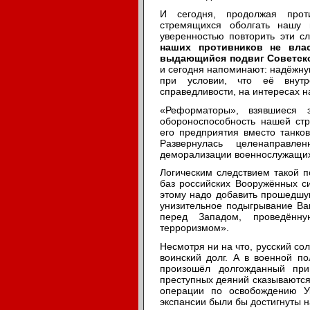
И сегодня, продолжая проти
стремящихся оболгать нашу
уверенностью повторить эти с
наших противников не вла
выдающийся подвиг Советско
и сегодня напоминают: надёжную
при условии, что её внутр
справедливости, на интересах 
«Реформаторы», взявшиеся 
обороноспособность нашей ст
его предприятия вместо танков
Развернулась целенаправл
деморализации военнослужащи
Логическим следствием такой 
баз российских Вооружённых с
этому надо добавить прошедшу
унизительное подыгрывание Ва
перед Западом, проведённ
терроризмом».
Несмотря ни на что, русский со
воинский долг. А в военной по
произошёл долгожданный при
преступных деяний сказываются 
операции по освобождению У
экспансии были бы достигнуты н