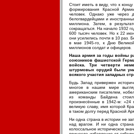
Стоит иметь в виду, что к конц
формирования Красной Армии
человек. Однако уже через 
белогвардейцами и иностранны
миллиона. Затем, в результа
сокращаться. На начало 1932 го
600 тысяч человек. Но к 22 июн
они усилились почти в 10 раз. 
в мае 1945-го, к Дню Велико
миллионов солдат и офицеров.
Наша армия за годы войны р
союзников фашистской Герма
войска. Три четверти неме
штурмовых орудий были уни
всякого участия западных стр
Будь Запад привержен историч
многое в нашем мире выгля
американским писателем, нобе
из команды Байдена стоил
произнесённые в 1942-м: «24 
великую славу, имя которой Кра
в таком долгу перед Красной Ар
Ни одна страна в истории не за
над врагом. И ни одна страна
колоссальное историческое знач
принесла избавление от гибели