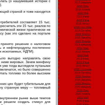
елать (о нашумевшей истории с
2018 Февраль
).
2018 Март
2018 Апрель
ающей страной и тоже находится
2018 Май
2018 Июнь
2018 Июль
отребителей составляет 15 тыс.
2018 Август
ресчитать эти 15 тыс. риалов по
2018 Сентябрь
омической жизни практически не
2018 Октябрь
су (как это сделано на портале
2018 Ноябрь
2018 Декабрь
2019 Январь
о принято решение о налоговом
2019 Февраль
ть и нефтепродукты постепенно
2019 Март
х ископаемых, НДПИ).
2019 Апрель
2019 Май
ыло выгодно направлять свою
2019 Июнь
но ниже мировых. Зачем минфину
2019 Июль
я уже тогда выглядели путаными
2019 Август
 увеличатся, но было совершенно
2019 Сентябрь
упать топливо по более высоким
2019 Октябрь
2019 Ноябрь
2019 Декабрь
нних цен будет губительным для
2020 Январь
2020 Февраль
дну странную меру — топливный
2020 Март
2020 Апрель
2020 Май
 внутреннем рынке выше темпов
2020 Июнь
и решили создать стимул для
2020 Июль