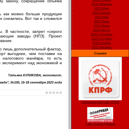
му закону, сокращение объёма
2023 Февраль
2023 Март
2023 Апрель
ь как можно больше продукции
2023 Май
к снизились. Вот так и сложился
2023 Июнь
2023 Июль
2023 Август
. В частности, запрет «серого
2023 Сентябрь
ывающие заводы (НПЗ). Проект
2023 Октябрь
ование.
2023 Ноябрь
2023 Декабрь
то лишь дополнительный фактор,
орт выгоднее, чем поставки на
Ссылки
 налогового манёвра, то есть
 эксперимент над экономикой и
Татьяна КУЛИКОВА, экономист.
авда", №100, 15-18 сентября 2023 года
Официальный сайт КПРФ
Сайт газеты Правда