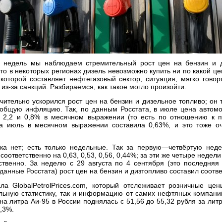
х недель мы наблюдаем стремительный рост цен на бензин и д
то в некоторых регионах дизель невозможно купить ни по какой це
которой составляет нефтегазовый сектор, ситуация, мягко гово
из-за санкций. Разбираемся, как такое могло произойти.
ительно ускорился рост цен на бензин и дизельное топливо; он
 общую инфляцию. Так, по данным Росстата, в июле цена автомо
а 2,2 и 0,8% в месячном выражении (то есть по отношению к 
а июль в месячном выражении составила 0,63%, и это тоже оч
ка нет; есть только недельные. Так за первую—четвёртую нед
оответственно на 0,63, 0,53, 0,56, 0,44%; за эти же четыре недел
етственно. За неделю с 29 августа по 4 сентября (это последня
данные Росстата) рост цен на бензин и дизтопливо составил соотве
а GlobalPetrolPrices.com, который отслеживает розничные це
льную статистику, так и информацию от самих нефтяных компани
а литра Аи-95 в России поднялась с 51,56 до 55,32 рубля за литр
,3%.