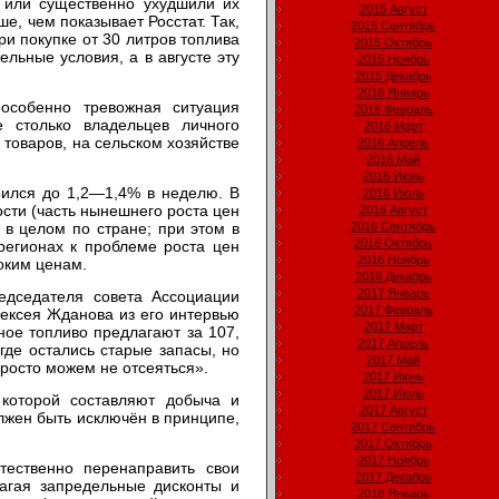
и или существенно ухудшили их
2015 Август
е, чем показывает Росстат. Так,
2015 Сентябрь
и покупке от 30 литров топлива
2015 Октябрь
льные условия, а в августе эту
2015 Ноябрь
2015 Декабрь
2016 Январь
особенно тревожная ситуация
2016 Февраль
 столько владельцев личного
2016 Март
 товаров, на сельском хозяйстве
2016 Апрель
2016 Май
2016 Июнь
орился до 1,2—1,4% в неделю. В
2016 Июль
ости (часть нынешнего роста цен
2016 Август
 в целом по стране; при этом в
2016 Сентябрь
2016 Октябрь
 регионах к проблеме роста цен
2016 Ноябрь
соким ценам.
2016 Декабрь
2017 Январь
едседателя совета Ассоциации
2017 Февраль
лексея Жданова из его интервью
2017 Март
ное топливо предлагают за 107,
2017 Апрель
где остались старые запасы, но
2017 Май
просто можем не отсеяться».
2017 Июнь
2017 Июль
 которой составляют добыча и
2017 Август
олжен быть исключён в принципе,
2017 Сентябрь
2017 Октябрь
2017 Ноябрь
ественно перенаправить свои
2017 Декабрь
лагая запредельные дисконты и
2018 Январь