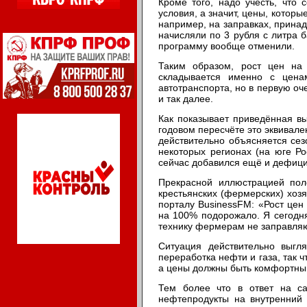
Кроме того, надо учесть, что
условия, а значит, цены, котор
например, на заправках, прина
начисляли по 3 рубля с литра 
программу вообще отменили.
Таким образом, рост цен на 
складывается именно с ценам
автотранспорта, но в первую оч
и так далее.
Как показывает приведённая вы
годовом пересчёте это эквивале
действительно объясняется сез
некоторых регионах (на юге Ро
сейчас добавился ещё и дефицит
Прекрасной иллюстрацией пол
крестьянских (фермерских) хоз
порталу BusinessFM: «Рост цен
на 100% подорожало. Я сегодня 
технику фермерам не заправляют
Ситуация действительно выгл
переработка нефти и газа, так 
а цены должны быть комфортны
Тем более что в ответ на са
нефтепродукты на внутренний 