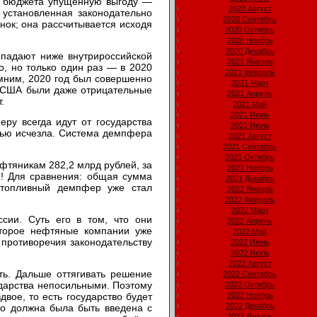
из бюджета упущенную выгоду —
2020 Август
установленная законодательно
2020 Сентябрь
нок; она рассчитывается исходя
2020 Октябрь
2020 Ноябрь
2020 Декабрь
 падают ниже внутрироссийской
2021 Январь
о, но только один раз — в 2020
2021 Февраль
омним, 2020 год был совершенно
2021 Март
в США были даже отрицательные
2021 Апрель
.
2021 Май
2021 Июнь
ру всегда идут от государства
2021 Июль
стью исчезла. Система демпфера
2021 Август
2021 Сентябрь
2021 Октябрь
ефтяникам 282,2 млрд рублей, за
2021 Ноябрь
й! Для сравнения: общая сумма
2021 Декабрь
 топливный демпфер уже стал
2022 Январь
2022 Февраль
2022 Март
сии. Суть его в том, что они
2022 Апрель
оторое нефтяные компании уже
2022 Май
 противоречия законодательству
2022 Июнь
2022 Июль
2022 Август
ь. Дальше оттягивать решение
2022 Сентябрь
дарства непосильными. Поэтому
2022 Октябрь
вое, то есть государство будет
2022 Ноябрь
2022 Декабрь
но должна была быть введена с
2023 Январь