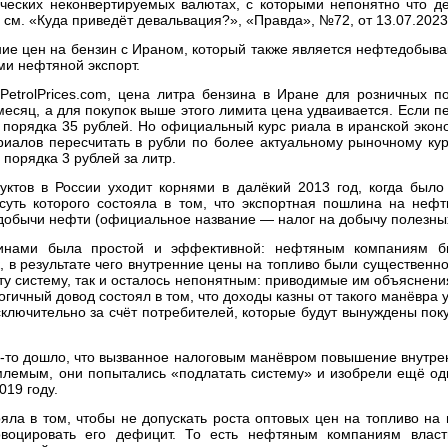
ических неконвертируемых валютах, с которыми непонятно что д
см. «Куда приведёт девальвация?», «Правда», №72, от 13.07.2023
ние цен на бензин с Ираном, который также является нефтедобыв
и нефтяной экспорт.
PetrolPrices.com, цена литра бензина в Иране для розничных п
месяц, а для покупок выше этого лимита цена удваивается. Если пе
 порядка 35 рублей. Но официальный курс риала в иранской экон
 риалов пересчитать в рубли по более актуальному рыночному кур
 порядка 3 рублей за литр.
ктов в России уходит корнями в далёкий 2013 год, когда был
суть которого состояла в том, что экспортная пошлина на неф
добычи нефти (официальное название — налог на добычу полезны
инами была простой и эффективной: нефтяным компаниям б
, в результате чего внутренние цены на топливо были существен
у систему, так и осталось непонятным: приводимые им объяснени
гичный довод состоял в том, что доходы казны от такого манёвра
сключительно за счёт потребителей, которые будут вынуждены пок
ц-то дошло, что вызванное налоговым манёвром повышение внутре
млемым, они попытались «подлатать систему» и изобрели ещё о
019 году.
ла в том, чтобы не допускать роста оптовых цен на топливо на
воцировать его дефицит. То есть нефтяным компаниям власт