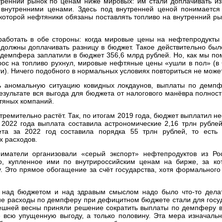
тренний рынок по ценам ниже мировых: им стали доплачивать 
внутренними ценами. Здесь под внутренней ценой понимается 
 которой нефтяники обязаны поставлять топливо на внутренний ры
аботать в обе стороны: когда мировые цены на нефтепродукты
должны доплачивать разницу в бюджет. Такое действительно был
х демпфера заплатили в бюджет 356,6 млрд рублей. Но, как мы п
рос на топливо рухнул, мировые нефтяные цены «ушли в пол» (
). Ничего подобного в нормальных условиях повториться не может
ть аномальную ситуацию ковидных локдаунов, выплаты по демпфе
результате вся выгода для бюджета от налогового манёвра полно
фтяных компаний.
ремительно растёт. Так, по итогам 2019 года, бюджет выплатил н
 2022 года выплата составила астрономические 2,16 трлн рубле
та за 2022 год составила порядка 55 трлн рублей, то есть
х расходов.
иматели организовали «серый экспорт» нефтепродуктов из Рос
во, купленное ими по внутрироссийским ценам на бирже, за к
 Это прямое обогащение за счёт государства, хотя формального
 над бюджетом и над здравым смыслом надо было что-то делат
ие расходы по демпферу при дефицитном бюджете стали для госу
ешней весны приняли решение сократить выплаты по демпферу вд
 всю упущенную выгоду, а только половину. Эта мера изначаль