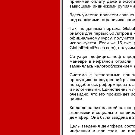
принимая оплату даже в экзот
зависшими индийскими рупиями 
Здесь уместно привести сравне
под санкциями, ограничивающим
Так, по данным портала Global
риалов для первых 60 литров в 
официальному курсу, получится
используется. Если же 15 тыс.
GlobalPetrolPrices.com), получим
Ситуация дефицита нефтепроду
манёвре в нефтяной отрасли, 
заменялась налогообложением 
Система с экспортными пошл
продукцию на внутренний рынок
понадобилось реформировать эт
и нелогичными. Единственный ло
очевидно, что это произойдёт и
ценам.
Когда до наших властей наконе
экономики и социально неприе
демпфер. Она была введена в 2
Цель введения демпфера состоя
инфляции и при этом не про