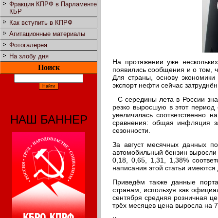
Фракция КПРФ в Парламенте
КБР
Как вступить в КПРФ
Агитационные материалы
Фотогалерея
На злобу дня
На протяжении уже нескольки
Поиск
появились сообщения и о том, ч
Для страны, основу экономики 
экспорт нефти сейчас затруднён 
С середины лета в России знач
резко выросшую в этот период
увеличилась соответственно н
НАШ БАННЕР
сравнения: общая инфляция з
сезонности.
За август месячных данных по
автомобильный бензин выросли с
0,18, 0,65, 1,31, 1,38% соотв
написания этой статьи имеются 
Приведём также данные портал
странам, используя как официа
сентября средняя розничная цен
трёх месяцев цена выросла на 7