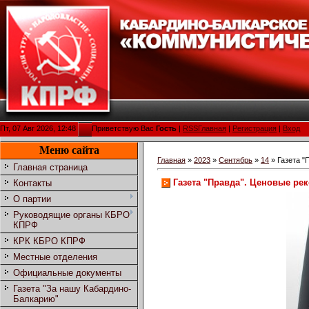
Пт, 07 Авг 2026, 12:48
Приветствую Вас
Гость
|
RSS
Главная
|
Регистрация
|
Вход
Меню сайта
Главная
»
2023
»
Сентябрь
»
14
» Газета "
Главная страница
Газета "Правда". Ценовые ре
Контакты
О партии
Руководящие органы КБРО
КПРФ
КРК КБРО КПРФ
Местные отделения
Официальные документы
Газета "За нашу Кабардино-
Балкарию"