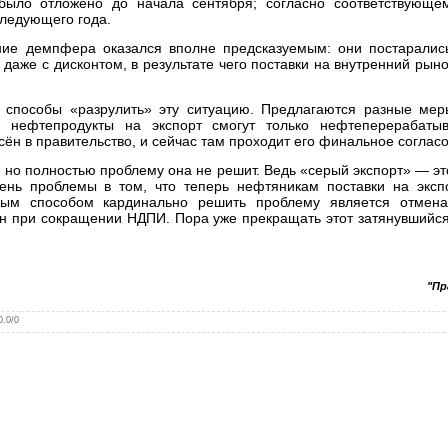
было отложено до начала сентября; согласно соответствующе
ледующего года.
ние демпфера оказался вполне предсказуемым: они постаралис
 даже с дисконтом, в результате чего поставки на внутренний рыно
 способы «разрулить» эту ситуацию. Предлагаются разные меры
ть нефтепродукты на экспорт смогут только нефтеперерабат
сён в правительство, и сейчас там проходит его финальное соглас
, но полностью проблему она не решит. Ведь «серый экспорт» — э
ень проблемы в том, что теперь нефтяникам поставки на эксп
ным способом кардинально решить проблему является отмена
н при сокращении НДПИ. Пора уже прекращать этот затянувшийся
"Пр
0.0
/
0