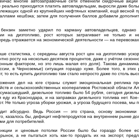
 сейчас многие автозаправочные сети отменили скидочные акци
ые реально приходится платить автовладельцам, выросли даже больш
длежащих одной из крупнейших нефтяных компаний, ещё весной пр
баллами кешбэка; затем для получения баллов добавили дополните
бензин заметно ударил по карману автовладельцев, однако 
и на дизтопливо, рост которых затрагивает не только и не
ередь отражается на экономической деятельности — на перевозках
ше статистика, с середины августа рост цен на дизтопливо уск
нтно росту на несколько десятков процентов, даже с учётом сезонн
онным фактором, но это лишь малая его доля). Такова динамика
ссии, в Черноземье) ситуация гораздо хуже. Более того, в этих
, то есть купить дизтопливо там стало непросто даже по столь вы
ожения дел на юге страны служит эмоциональная реплика пр
яйств и сельскохозяйственных кооперативов Ростовской области А
 сумасшедший, дизельное топливо было 54 рубля, сегодня дизель
еду из Краснодара, и на заправках дизельного топлива нет. Кое-
. Не только угроза уборки урожая, а угроза будущего посева, мы 
ядит абсурдно. Ведь Россия — это страна, основу экономики
что, казалось бы, дефицит нефтепродуктов на внутреннем рынке д
ми для потребителей.
нкции и ценовые потолки России было бы гораздо более ест
рынок, а не пытаться хоть как-то продать их на экспорт, пред