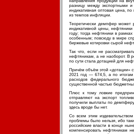
направления продукции на вну
разницу между экспортными и 
индикативная оптовая цена, по
из темпов инфляции.
Теоретически демпфер может р
индикативной цены, нефтяники 
году; тогда нефтяники в рамка
особенным; повсюду в мире сп
биржевые котировки сырой нефти
Так что, если не рассматрива
нефтяникам, а не наоборот. В 
по сути стала дотацией для не
Причём объём этой «дотации» ст
2021 год — 674,5, а по итогам
расходов федерального бюдже
существенной частью бюджетны
Плюс к тому ловкие предприн
отправляют на экспорт топли
получили выплаты по демпферу.
здесь вроде бы нет.
Со всем этим издевательством
проблемы было нельзя, ибо так
российские власти в конце нын
компенсировать нефтяникам не