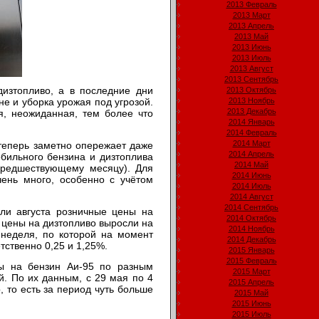
2013 Февраль
2013 Март
2013 Апрель
2013 Май
2013 Июнь
2013 Июль
2013 Август
2013 Сентябрь
изтопливо, а в последние дни
2013 Октябрь
не и уборка урожая под угрозой.
2013 Ноябрь
2013 Декабрь
ря, неожиданная, тем более что
2014 Январь
2014 Февраль
2014 Март
 теперь заметно опережает даже
2014 Апрель
бильного бензина и дизтоплива
2014 Май
предшествующему месяцу). Для
2014 Июнь
ень много, особенно с учётом
2014 Июль
2014 Август
2014 Сентябрь
ели августа розничные цены на
2014 Октябрь
и цены на дизтопливо выросли на
2014 Ноябрь
я неделя, по которой на момент
2014 Декабрь
тственно 0,25 и 1,25%.
2015 Январь
2015 Февраль
ны на бензин Аи-95 по разным
2015 Март
й. По их данным, с 29 мая по 4
2015 Апрель
, то есть за период чуть больше
2015 Май
2015 Июнь
2015 Июль