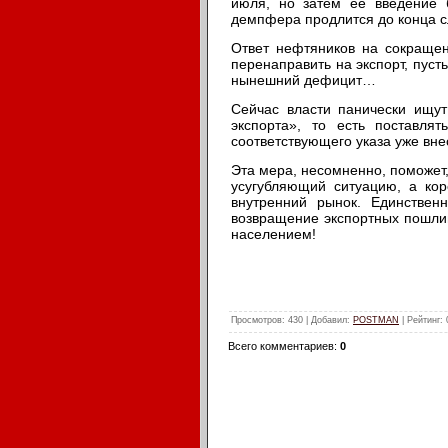
июля, но затем её введение 
демпфера продлится до конца с
Ответ нефтяников на сокраще
перенаправить на экспорт, пусть
нынешний дефицит…
Сейчас власти панически ищут
экспорта», то есть поставля
соответствующего указа уже вне
Эта мера, несомненно, поможет
усугубляющий ситуацию, а кор
внутренний рынок. Единствен
возвращение экспортных пошли
населением!
Просмотров
: 430 |
Добавил
:
POSTMAN
|
Рейтинг
:
Всего комментариев
:
0