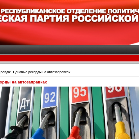
Правда". Ценовые рекорды на автозаправках
корды на автозаправках