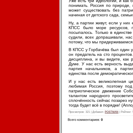
Уже есть три идеологии, и как 
понимать. Россия по природе, 
может существовать без патри
начиная от детского сада, семь
Ну, а партии живут, если у них
КПСС было море ресурсов, г
посыпалось. Только в единстве
судили, всех допрашивали, нас
потому, что мы придерживаемся 
В КПСС у Горбачёва был один ус
он предатель на сто процентов.
дисциплина, и вы видите, как
Думе. У нас есть верность выд
партия начальников, а парти
единства после демократическо
И у нас есть великолепная це
любимая Россия, поэтому под
патриотическое движение Соб
талантом народного просветит
сплочённость сейчас позарез н
тогда будет всё в порядке! (Апл
Просмотров
: 321 |
Добавил
:
POSTMAN
|
Рейтинг
:
Всего комментариев
:
0