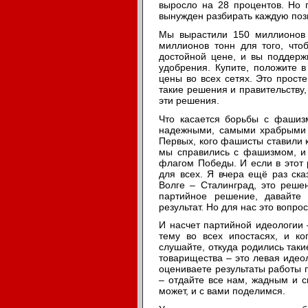
выросло на 28 процентов. Но 
вынужден разбирать каждую пози
Мы вырастили 150 миллионов т
миллионов тонн для того, что
достойной цене, и вы поддержи
удобрения. Купите, положите в
цены во всех сетях. Это прост
такие решения и правительству,
эти решения.
Что касается борьбы с фашиз
надежными, самыми храбрыми 
Первых, кого фашисты ставили к
мы справились с фашизмом, и 
флагом Победы. И если в этот 
для всех. Я вчера ещё раз ска
Волге – Сталинград, это реше
партийное решение, давайте
результат. Но для нас это вопро
И насчет партийной идеологии –
тему во всех ипостасях, и ко
слушайте, откуда родились так
товарищества – это левая идео
оцениваете результаты работы п
– отдайте все нам, жадным и с
может, и с вами поделимся.