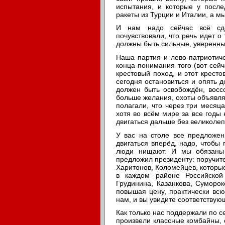
испытания, и которые у после
ракеты из Турции и Италии, а мы
И нам надо сейчас всё сде
почувствовали, что речь идет о
должны быть сильные, уверенны
Наша партия и лево-патриотиче
конца понимания того (вот сей
крестовый поход, и этот крест
сегодня остановиться и опять д
должен быть освобождён, восс
больше желания, охоты объявля
полагали, что через три месяц
хотя во всём мире за все годы
двигаться дальше без великолеп
У вас на столе все предложен
двигаться вперёд, надо, чтобы 
люди нищают. И мы обязаны 
предложил президенту: поручите
Харитонов, Коломейцев, которые
в каждом районе Российской
Грудинина, Казанкова, Суморо
повышая цену, практически всю
нам, и вы увидите соответствующ
Как только нас поддержали по 
произвели классные комбайны, 