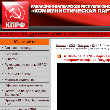
Сб, 08 Авг 2026, 20:12
Приветствую Вас
Гость
|
RSS
Главная
|
Регистрация
|
Вход
Меню сайта
Главная
»
2023
»
Февраль
»
15
» Г.А. Зюга
Главная страница
пленарном заседании Государственной Д
Контакты
Г.А. Зюганов: КПРФ – парти
О партии
пленарном заседании Госуда
Руководящие органы КБРО
КПРФ
КРК КБРО КПРФ
Местные отделения
Официальные документы
Газета "За нашу Кабардино-
Балкарию"
Фракция КПРФ в Парламенте
КБР
Как вступить в КПРФ