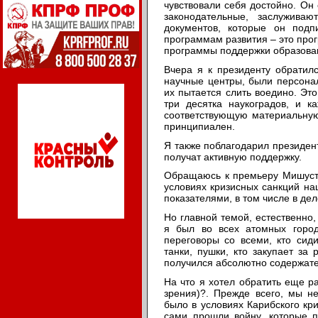
чувствовали себя достойно. Он 
законодательные, заслужива
документов, которые он подп
программам развития – это про
программы поддержки образова
Вчера я к президенту обратилс
научные центры, были персонал
их пытается слить воедино. Эт
три десятка наукоградов, и к
соответствующую материальную 
принципиален.
Я также поблагодарил президент
получат активную поддержку.
Обращаюсь к премьеру Мишусти
условиях кризисных санкций н
показателями, в том числе в дел
Но главной темой, естественно,
я был во всех атомных город
переговоры со всеми, кто сиди
танки, пушки, кто закупает за
получился абсолютно содержател
На что я хотел обратить еще р
зрения)?. Прежде всего, мы н
было в условиях Карибского кр
сами прошли войну, которые п