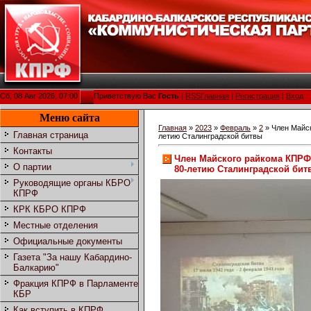
Сб, 08 Авг 2026, 07:00
Приветствую Вас
Гость
|
RSS
Главная
|
Регистрация
|
Вход
Меню сайта
Главная
»
2023
»
Февраль
»
2
» Член Майс
Главная страница
летию Сталинградской битвы
Контакты
Член Майского райкома КПРФ
О партии
80-летию Сталинградской бит
Руководящие органы КБРО
КПРФ
КРК КБРО КПРФ
Местные отделения
Официальные документы
Газета "За нашу Кабардино-
Балкарию"
Фракция КПРФ в Парламенте
КБР
Как вступить в КПРФ