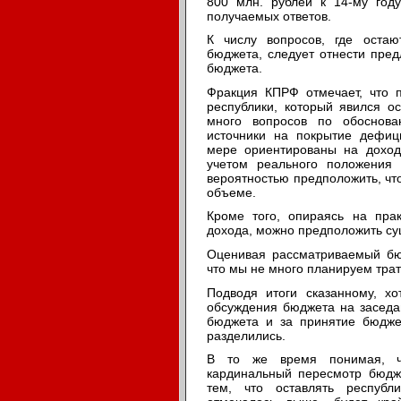
800 млн. рублей к 14-му год
получаемых ответов.
К числу вопросов, где оста
бюджета, следует отнести пре
бюджета.
Фракция КПРФ отмечает, что п
республики, который явился о
много вопросов по обоснова
источники на покрытие дефиц
мере ориентированы на доход
учетом реального положения
вероятностью предположить, чт
объеме.
Кроме того, опираясь на пра
дохода, можно предположить с
Оценивая рассматриваемый бю
что мы не много планируем тра
Подводя итоги сказанному, х
обсуждения бюджета на заседа
бюджета и за принятие бюджет
разделились.
В то же время понимая, ч
кардинальный пересмотр бюдж
тем, что оставлять республ