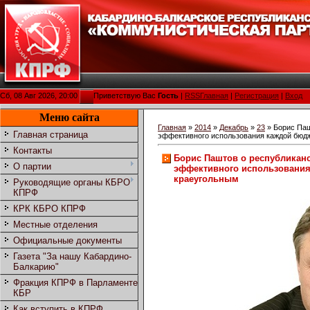
Сб, 08 Авг 2026, 20:00
Приветствую Вас
Гость
|
RSS
Главная
|
Регистрация
|
Вход
Меню сайта
Главная
»
2014
»
Декабрь
»
23
» Борис Паш
Главная страница
эффективного использования каждой бюдж
Контакты
Борис Паштов о республикан
О партии
эффективного использования
краеугольным
Руководящие органы КБРО
КПРФ
КРК КБРО КПРФ
Местные отделения
Официальные документы
Газета "За нашу Кабардино-
Балкарию"
Фракция КПРФ в Парламенте
КБР
Как вступить в КПРФ