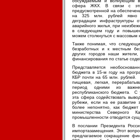
обсуждаемым и волнующим во
сфера ЖКХ. В связи с эт
предусмотренной на обеспечени
на 325 млн. рублей явно 
деградации инфраструктуры о
аварийного жилья, при неизбеж
в следующем году и повышен
можем столкнуться с массовым 
Также понимая, что следующи
безработных и к местным бе
других городов наши жители,
финансирования по статье содей
Представляется необоснован
бюджета в 15-м году на прогр
КБР почти на 65 млн. рублей. 
пищевая, легкая, перерабаты
период одними из важней
республиканского бюджета. С 
эта сфера содействовать выво
рубежи, если на ее развитие 
более непонятно, как бюджет
министерства Северного К
промышленности отводится сущ
В послании Президента Росси
импортазамещения. Этот вопро
предлагаемое сокращение фина