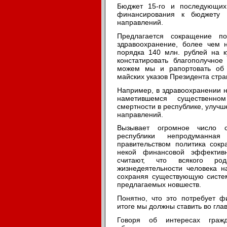
Бюджет 15-го и последующих
финансирования к бюджету 
направлений.
Предлагается сокращение п
здравоохранение, более чем 
порядка 140 млн. рублей на к
констатировать благополучно
можем мы и рапортовать об
майских указов Президента стра
Например, в здравоохранении 
наметившемся существенн
смертности в республике, улучш
направлений.
Вызывает огромное число с
республики непродуманн
правительством политика сокр
некой финансовой эффективн
считают, что всякого р
жизнедеятельности человека н
сохраняя существующую систем
предлагаемых новшеств.
Понятно, что это потребует ф
итоге мы должны ставить во гла
Говоря об интересах граж