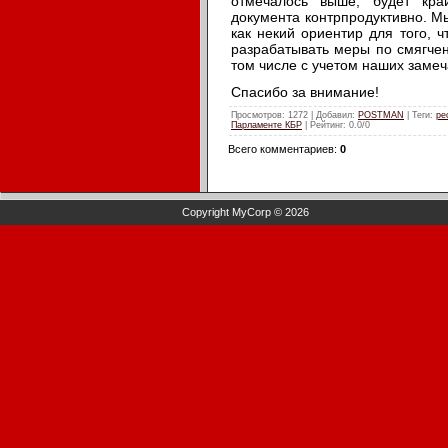
отмечалось выше, будет кра
документа контрпродуктивно. М
как некий ориентир для того, 
разрабатывать меры по смягчен
том числе с учетом наших заме
Спасибо за внимание!
Просмотров
: 1272 |
Добавил
:
POSTMAN
|
Теги
:
ре
Парламенте КБР
|
Рейтинг
:
0.0
/
0
Всего комментариев
:
0
Copyright MyCorp © 2026