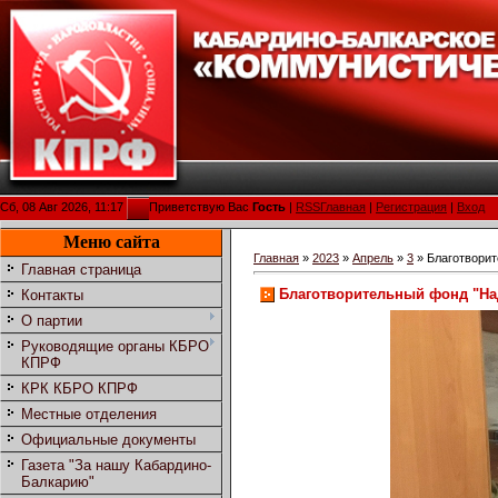
Сб, 08 Авг 2026, 11:17
Приветствую Вас
Гость
|
RSS
Главная
|
Регистрация
|
Вход
Меню сайта
Главная
»
2023
»
Апрель
»
3
» Благотвори
Главная страница
Благотворительный фонд "На
Контакты
О партии
Руководящие органы КБРО
КПРФ
КРК КБРО КПРФ
Местные отделения
Официальные документы
Газета "За нашу Кабардино-
Балкарию"