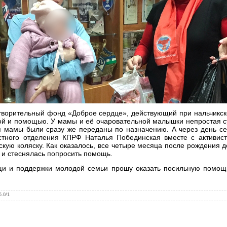
творительный фонд «Доброе сердце», действующий при нальчик
й и помощью. У мамы и её очаровательной малышки непростая су
я мамы были сразу же переданы по назначению. А через день се
тного отделения КПРФ Наталья Побединская вместе с активист
кую коляску. Как оказалось, все четыре месяца после рождения д
 и стеснялась попросить помощь.
ощи и поддержки молодой семьи прошу оказать посильную помо
5.0
/
1