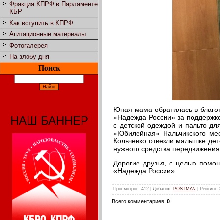
Фракция КПРФ в Парламенте
КБР
Как вступить в КПРФ
Агитационные материалы
Фотогалерея
На злобу дня
Поиск
Юная мама обратилась в благо
«Надежда России» за поддержко
НАШ БАННЕР
с детской одеждой и пальто дл
«Юбилейная» Нальчикского мес
Кольченко отвезли малышке детс
нужного средства передвижения
Дорогие друзья, с целью пом
«Надежда России».
Просмотров
: 412 |
Добавил
:
POSTMAN
|
Рейтинг
:
Всего комментариев
:
0