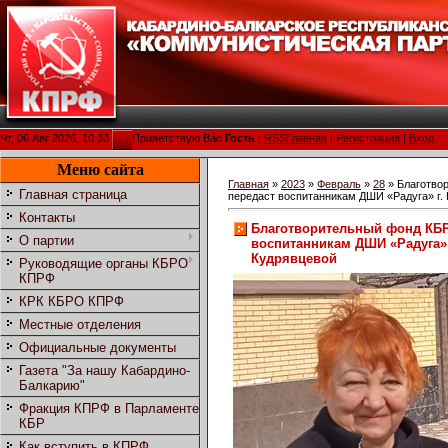
Чт, 06 Авг 2026, 10:33
Приветствую Вас
Гость
|
RSS
Главная
|
Регистрация
|
Вход
Меню сайта
Главная
»
2023
»
Февраль
»
28
» Благотво
Главная страница
передаст воспитанникам ДШИ «Радуга» г.
Контакты
Благотворительный фонд КБ
О партии
воспитанникам ДШИ «Радуга» 
Кудрявцевой
Руководящие органы КБРО
КПРФ
КРК КБРО КПРФ
Местные отделения
Официальные документы
Газета "За нашу Кабардино-
Балкарию"
Фракция КПРФ в Парламенте
КБР
Как вступить в КПРФ