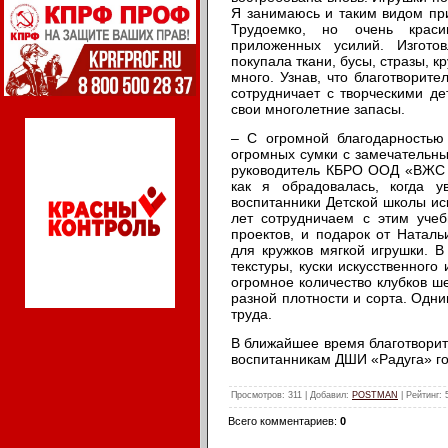
Я занимаюсь и таким видом при
Трудоемко, но очень краси
приложенных усилий. Изгото
покупала ткани, бусы, стразы, к
много. Узнав, что благотворит
сотрудничает с творческими де
свои многолетние запасы.
– С огромной благодарностью
огромных сумки с замечательны
руководитель КБРО ООД «ВЖС «
как я обрадовалась, когда 
воспитанники Детской школы ис
лет сотрудничаем с этим уче
проектов, и подарок от Натал
для кружков мягкой игрушки. В
текстуры, куски искусственного 
огромное количество клубков ш
разной плотности и сорта. Одни
труда.
В ближайшее время благотворит
воспитанникам ДШИ «Радуга» г
Просмотров
: 311 |
Добавил
:
POSTMAN
|
Рейтинг
:
Всего комментариев
:
0