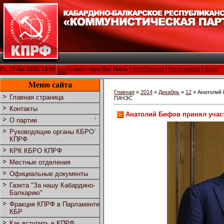
Пт, 07 Авг 2026, 14:09
Приветствую Вас
Гость
|
RSS
Главная
|
Регистрация
|
Вход
Меню сайта
Главная
»
2014
»
Декабрь
»
12
» Анатолий 
Главная страница
ПАЧЭС
Контакты
Анатолий Бифов принял учас
О партии
Руководящие органы КБРО
КПРФ
КРК КБРО КПРФ
Местные отделения
Официальные документы
Газета "За нашу Кабардино-
Балкарию"
Фракция КПРФ в Парламенте
КБР
Как вступить в КПРФ