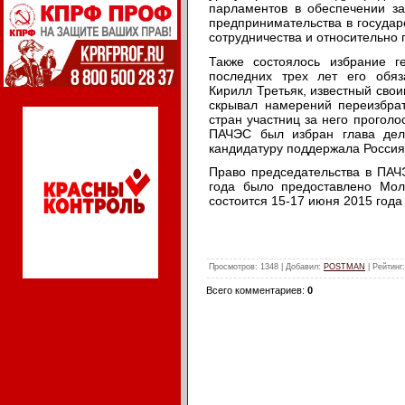
парламентов в обеспечении за
предпринимательства в государ
сотрудничества и относительно 
Также состоялось избрание г
последних трех лет его обяз
Кирилл Третьяк, известный сво
скрывал намерений переизбрат
стран участниц за него прогол
ПАЧЭС был избран глава дел
кандидатуру поддержала Россия
Право председательства в ПАЧ
года было предоставлено Мо
состоится 15-17 июня 2015 года
Просмотров
: 1348 |
Добавил
:
POSTMAN
|
Рейтинг
Всего комментариев
:
0